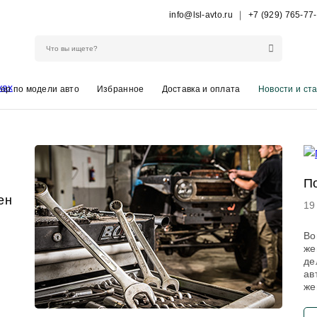
info@lsl-avto.ru
+7 (929) 765-77
ор по модели авто
Избранное
Доставка и оплата
Новости и ст
П
ен
19
Во
же
де
ав
же
и