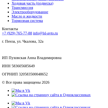
Ходовая часть (подвеска)
Трансмиссия
Электрооборудование
Масло и жидкости
Тормозная система
Контакты
+7 (929) 765-77-88
info@lsl-avto.ru
г. Пенза, ул. Чкалова, 32а
ИП Пуховская Анна Владимировна
ИНН 583605685649
ОГРНИП 320583500048652
©
Все права защищены 2026